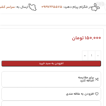
در تلگرام پیام دهید:
09197225575
ارسال به:
سراسر کشو
150,000
تومان
افزودن به سبد خرید
برای مقایسه
اضافه کنید
افزودن به علاقه مندی