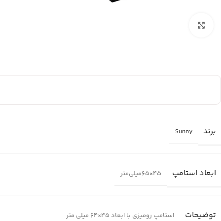
بزرگنمایی تصویر
برند
Sunny
ابعاد استامپ
45×65‌میلی‌متر
توضیحات
استامپ رومیزی با ابعاد 45×64 میلی متر