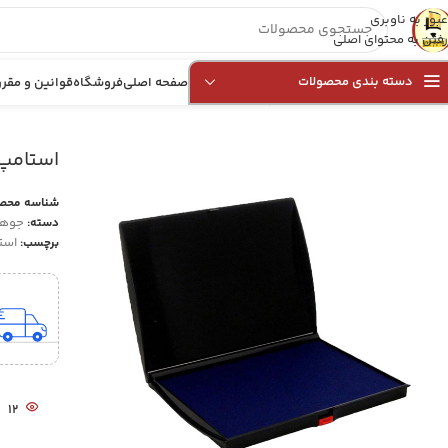
عبور به ناوبری
رفتن به محتوای اصلی
دسته بندی محصولات
صفحه اصلی
فروشگاه
قوانین و مقرر
مهر انقلاب
»
فروشگاه
»
استامپ رومیزی سانی 45×65 میلی‌متر Sunny 2560
استامپ رومیزی س
شناسه محص
جوهر
دسته:
است
برچسب:
12
ن