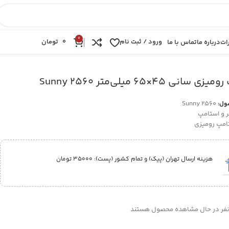
0
ورود / ثبت نام
0
تومان
ات
درباره ما
تماس با ما
انی 45×65 میلی‌متر Sunny 2560
Sunny 2560
ول:
 و استامپ
امپ رومیزی
هزینه ارسال تهران (پیک) و تمام کشور (پست):‌ 35000 تومان
فر در حال مشاهده محصول هستند