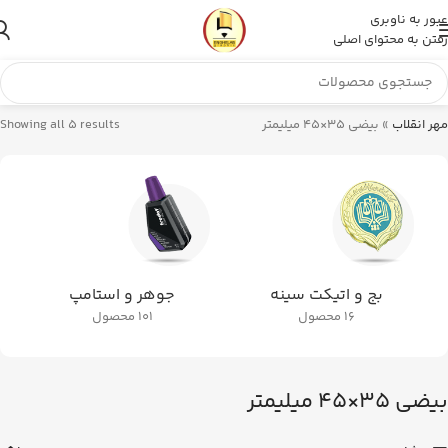
عبور به ناوبری
رفتن به محتوای اصلی
مهر انقلاب
»
بیضی 35×45 میلیمتر
Showing all 5 results
بج و اتیکت سینه
جوهر و استامپ
16 محصول
101 محصول
بیضی 35×45 میلیمتر