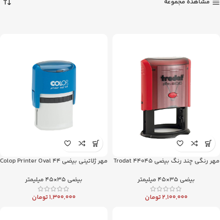
مشاهده مجموعه
مهر رنگی چند رنگ بیضی Trodat 44045
مهر ژلاتینی بیضی Colop Printer Oval 44
بیضی 35×45 میلیمتر
بیضی 35×45 میلیمتر
2,100,000
تومان
1,300,000
تومان