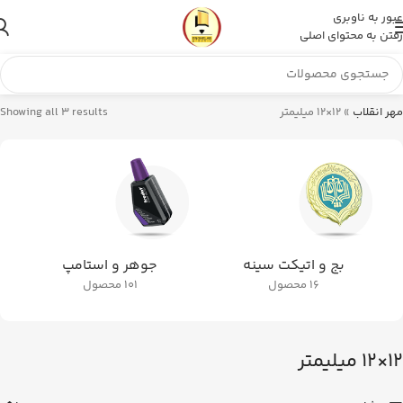
عبور به ناوبری
رفتن به محتوای اصلی
مهر انقلاب
»
12×12 میلیمتر
Showing all 3 results
بج و اتیکت سینه
جوهر و استامپ
16 محصول
101 محصول
12×12 میلیمتر