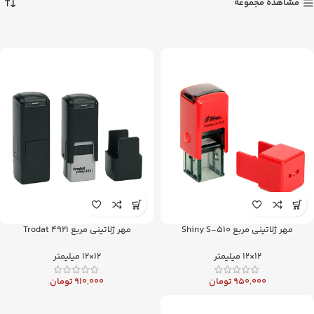
مشاهده مجموعه
مهر ژلاتینی مربع Shiny S-510
مهر ژلاتینی مربع Trodat 4921
12×12 میلیمتر
12×12 میلیمتر
950,000
تومان
910,000
تومان