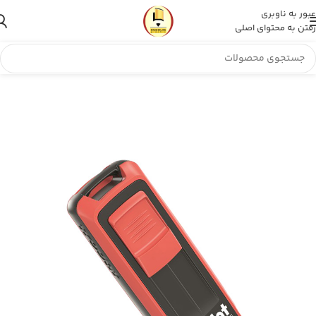
عبور به ناوبری
رفتن به محتوای اصلی
مهر انقلاب
»
فروشگاه
»
مهر جیبی ژلاتینی مستطیل Trodat 9511