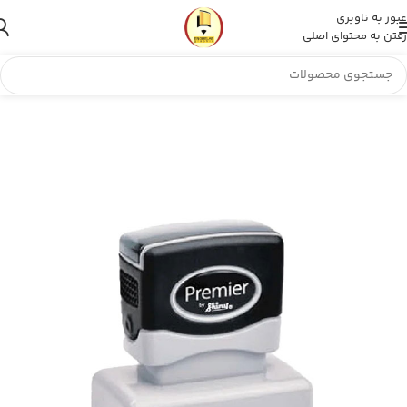
عبور به ناوبری
رفتن به محتوای اصلی
مهر انقلاب
»
فروشگاه
»
مهر لیزری مستطیل Shiny EA-125