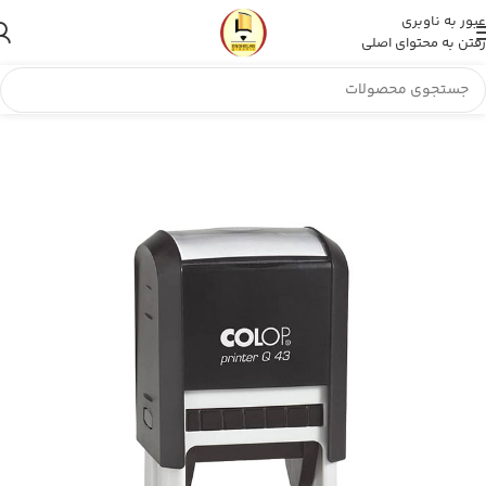
عبور به ناوبری
رفتن به محتوای اصلی
مهر انقلاب
»
فروشگاه
»
مهر ژلاتینی مربع Colop Printer Q43