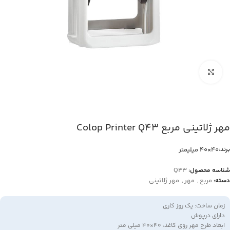
بزرگنمایی تصویر
مهر ژلاتینی مربع Colop Printer Q43
40×40 میلیمتر
برند:
Q43
شناسه محصول:
مربع
,
مهر
,
مهر ژلاتینی
دسته:
زمان ساخت: یک روز کاری
دارای درپوش
ابعاد طرح مهر روی کاغذ: 40×40 میلی متر