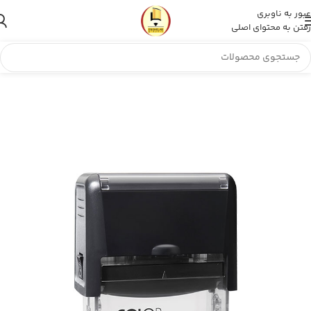
عبور به ناوبری
رفتن به محتوای اصلی
مهر انقلاب
»
فروشگاه
»
مهر ژلاتینی مستطیل Colop Printer C40 New