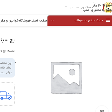
عبور به ناوبری
رفتن به محتوای اصلی
دسته بندی محصولات
صفحه اصلی
فروشگاه
قوانین و مقرر
مهر انقلاب
»
فروشگاه
»
بج سینه مرکز وکلا و مشاوران قوه قضائیه – فیروزه ای
بج سینه
بج و
دسته:
این محصول 
ابعاد: 15×21 میلی متر
دارای جعب
بزرگنمایی تصویر