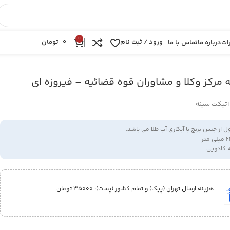
0
ورود / ثبت نام
0
تومان
ات
درباره ما
تماس با ما
 مرکز وکلا و مشاوران قوه قضائیه – فیروزه ای
 اتیکت سینه
از جنس برنج با آبکاری آب طلا می باشد.
ه کادویی
هزینه ارسال تهران (پیک) و تمام کشور (پست):‌ 35000 تومان