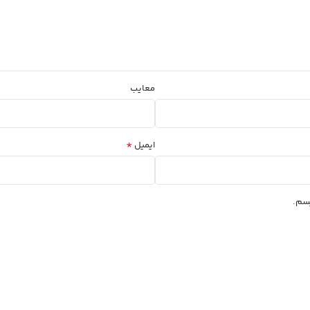
معایب
*
ایمیل
یسم.